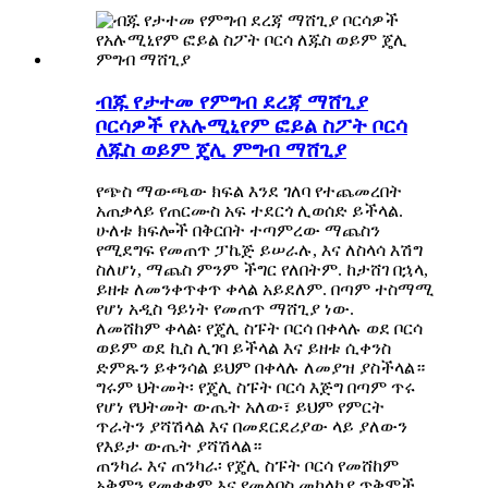
ብጁ የታተመ የምግብ ደረጃ ማሸጊያ
ቦርሳዎች የአሉሚኒየም ፎይል ስፖት ቦርሳ
ለጁስ ወይም ጄሊ ምግብ ማሸጊያ
የጭስ ማውጫው ክፍል እንደ ገለባ የተጨመረበት
አጠቃላይ የጠርሙስ አፍ ተደርጎ ሊወሰድ ይችላል.
ሁለቱ ክፍሎች በቅርበት ተጣምረው ማጨስን
የሚደግፍ የመጠጥ ፓኬጅ ይሠራሉ, እና ለስላሳ እሽግ
ስለሆነ, ማጨስ ምንም ችግር የለበትም. ከታሸገ በኋላ,
ይዘቱ ለመንቀጥቀጥ ቀላል አይደለም. በጣም ተስማሚ
የሆነ አዲስ ዓይነት የመጠጥ ማሸጊያ ነው.
ለመሸከም ቀላል፡ የጄሊ ስፑት ቦርሳ በቀላሉ ወደ ቦርሳ
ወይም ወደ ኪስ ሊገባ ይችላል እና ይዘቱ ሲቀንስ
ድምጹን ይቀንሳል ይህም በቀላሉ ለመያዝ ያስችላል።
ግሩም ህትመት፡ የጄሊ ስፑት ቦርሳ እጅግ በጣም ጥሩ
የሆነ የህትመት ውጤት አለው፣ ይህም የምርት
ጥራትን ያሻሽላል እና በመደርደሪያው ላይ ያለውን
የእይታ ውጤት ያሻሽላል።
ጠንካራ እና ጠንካራ፡ የጄሊ ስፑት ቦርሳ የመሸከም
አቅምን የመቋቋም እና የመልበስ መከላከያ ጥቅሞች