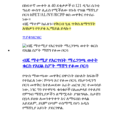
በከፍተኛ ሙቀት ለ 40 ደቂቃዎች በ 121 ዲግሪ ሴንቲ
ግሬድ ውስጥ ሊፈስ የሚችለው የሱክ ኖዝል ማሸጊያ
ቦርሳ ከPET/AL/NY/RCPP ቁስ መዋቅር የተሰራ
ነው።
ብጁ ማተም ከፈለጉ፣
የቅርብ ጊዜ ጥቅስ ለማግኘት
እባክዎን የጥያቄ ኢሜይል ይላኩ።
ጥያቄ
ዝርዝር
ብጁ ማተሚያ የእርጥበት ማረጋገጫ ወተት
ቁርስ የእህል ስፖት ማሸግ የቆመ ቦርሳ
የጭስ ማውጫው መዋቅር በዋናነት በሁለት ክፍሎች
የተከፈለ ነው: ሾጣጣ እና የቆመ ቦርሳ. የስታንዲንግ
ቦርሳ መዋቅር ከተለመደው አራት ጠርዝ ጋር ተመሳሳይ
ነው, ነገር ግን የተዋሃዱ ቁሳቁሶች በአጠቃላይ የተለያዩ
የምግብ ማሸጊያዎችን ለማሟላት ያገለግላሉ. ከታሸገ
በኋላ ይዘቱ ለመንቀጥቀጥ እና ለማፍሰስ ቀላል
አይደለም, ይህም በጣም ተስማሚ የሆነ አዲስ
የማሸጊያ አይነት ያደርገዋል.