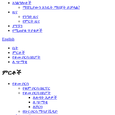
አገልግሎቶች
ማሸጊያውን እንዴት ማበጀት ይቻላል?
ዜና
የንግድ ዜና
የምርት ዜና
ያግኙን
የሚጠየቁ ጥያቄዎች
English
ቤት
ምርቶች
የቆመ ቦርሳ በስፖት
ለ ጭማቂ
ምርቶች
የቆመ ቦርሳ
የቁም ቦርሳ በዚፐር
የቆመ ቦርሳ በስፖት
ለጽዳት እቃዎች
ለ ጭማቂ
ለሾርባ
የቡና ቦርሳ ማሳያ ቪዲዮ