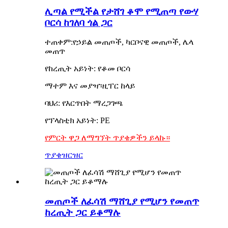
ሊጣል የሚችል የታሸገ ቆሞ የሚጠጣ የውሃ
ቦርሳ ከገለባ ጎል ጋር
ተጠቀም:የኃይል መጠጦች, ካርቦናዊ መጠጦች, ሌላ
መጠጥ
የከረጢት አይነት: የቆመ ቦርሳ
ማተም እና መያዣ፡ዚፐር ከላይ
ባህሪ: የእርጥበት ማረጋገጫ
የፕላስቲክ አይነት: PE
የምርት ዋጋ ለማግኘት ጥያቄዎችን ይላኩ።
ጥያቄ
ዝርዝር
መጠጦች ለፈሳሽ ማሸጊያ የሚሆን የመጠጥ
ከረጢት ጋር ይቆማሉ