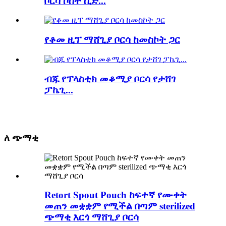
ቦርሳ ሶስት ሲድ...
የቆመ ዚፕ ማሸጊያ ቦርሳ ከመስኮት ጋር
ብጁ የፕላስቲክ መቆሚያ ቦርሳ የታሸገ
ፓኬጊ...
ለ ጭማቂ
Retort Spout Pouch ከፍተኛ የሙቀት
መጠን መቋቋም የሚችል በጣም sterilized
ጭማቂ እርጎ ማሸጊያ ቦርሳ