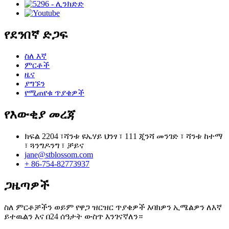
የደንበኛ ድጋፍ
ስለ እኛ
ምርቶች
ዜና
ያግኙን
የሚጠየቁ ጥያቄዎች
የእውቂያ መረጃ
ክፍል 2204 ፣ሻንቱ ዩኤሃይ ህንፃ ፣ 111 ጂንሻ መንገድ ፣ ሻንቱ ከተማ
፣ ጓንግዶንግ ፣ ቻይና
jane@stblossom.com
+ 86-754-82773937
ጋዜጣዎች
ስለ ምርቶቻችን ወይም የዋጋ ዝርዝር ጥያቄዎች እባክዎን ኢሜልዎን ለእኛ
ይተዉልን እና በ24 ሰዓታት ውስጥ እንገናኛለን።