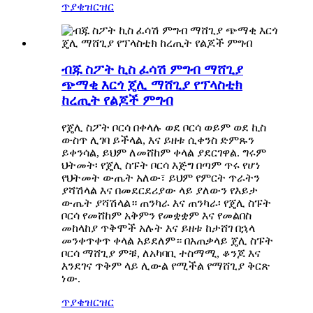
ጥያቄ
ዝርዝር
ብጁ ስፖት ኪስ ፈሳሽ ምግብ ማሸጊያ
ጭማቂ እርጎ ጄሊ ማሸጊያ የፕላስቲክ
ከረጢት የልጆች ምግብ
የጄሊ ስፖት ቦርሳ በቀላሉ ወደ ቦርሳ ወይም ወደ ኪስ
ውስጥ ሊገባ ይችላል, እና ይዘቱ ሲቀንስ ድምጹን
ይቀንሳል, ይህም ለመሸከም ቀላል ያደርገዋል. ግሩም
ህትመት፡ የጄሊ ስፑት ቦርሳ እጅግ በጣም ጥሩ የሆነ
የህትመት ውጤት አለው፣ ይህም የምርት ጥራትን
ያሻሽላል እና በመደርደሪያው ላይ ያለውን የእይታ
ውጤት ያሻሽላል። ጠንካራ እና ጠንካራ፡ የጄሊ ስፑት
ቦርሳ የመሸከም አቅምን የመቋቋም እና የመልበስ
መከላከያ ጥቅሞች አሉት እና ይዘቱ ከታሸገ በኋላ
መንቀጥቀጥ ቀላል አይደለም። በአጠቃላይ ጄሊ ስፑት
ቦርሳ ማሸጊያ ምቹ, ለአካባቢ ተስማሚ, ቆንጆ እና
እንደገና ጥቅም ላይ ሊውል የሚችል የማሸጊያ ቅርጽ
ነው.
ጥያቄ
ዝርዝር