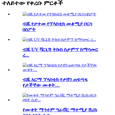
ተለይተው የቀረቡ ምርቶች
ብጁ የታተመ የፕላስቲክ መቆሚያ ቦርሳ
በስፖት
ብጁ UV ቫርኒሽ ትኩስ ስታምፕ ከማሳመር
ረ...
ብጁ አርማ ፕላስቲክ የታሸገ ጠፍጣፋ
የታችኛው ሙቀት…
የሙቀት ማኅተም ግራቭር ማተሚያ ሸሪክ