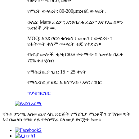
የውሃ ምግብ ቦርሳ, ወዘተ
የምርት ውፍረት: 80-200μm;
ብጁ ውፍረት.
ወለል: Matte ፊልም; አንጸባራቂ ፊልም እና የእራስዎን
ንድፎች ያትሙ.
MOQ: እንደ ቦርሳ ቁሳቁስ ፣ መጠን ፣ ውፍረት ፣
የሕትመት ቀለም መሠረት ብጁ የተደረገ።
የክፍያ ውሎች፡ ቲ/ቲ፣
30% ተቀማጭ ፣ ከመላኩ በፊት
70% ቀሪ ሂሳብ
የማስረከቢያ ጊዜ: 15 ~ 25 ቀናት
የማስረከቢያ ዘዴ: ኤክስፕረስ / አየር / ባህር
ጥያቄ
ዝርዝር
ሻንቱ ሆንግዜ አስመጪና ላኪ ድርጅት የማሸጊያ ምርቶችን በማስመጣት
እና በመላክ ንግድ ላይ የተሰማራ ባለሙያ ድርጅት ነው።