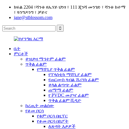
ክፍል 2204 ፣ሻንቱ ዩኤሃይ ህንፃ ፣ 111 ጂንሻ መንገድ ፣ ሻንቱ ከተማ
፣ ጓንግዶንግ ፣ ቻይና
jane@stblossom.com
ቤት
ምርቶች
ቀዝቃዛ ማኅተም ፊልም
ጥቅል ፊልም
የማሸጊያ ጥቅል ፊልም
የፕላስቲክ ማሸጊያ ፊልም
የጠርሙስ ላብል ሽሪንክ ፊልም
ቀላል ልጣጭ ፊልም
ጠማማ ፊልም
የ PVDC መያዣ ፊልም
ጥቅል ፊልም ቪዲዮ
ከረጢት መልሰው
የቆመ ቦርሳ
የቁም ቦርሳ በዚፐር
የቆመ ቦርሳ በስፖት
ለጽዳት እቃዎች