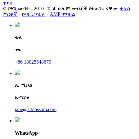
ጥያቄ
© የቅጂ መብት - 2010-2024: ሁሉም መብቶች የተጠበቁ ናቸው.
ትኩስ
ምርቶች
-
የጣቢያ ካርታ
-
AMP ሞባይል
ቴሌ
ቴሌ
+86 18025548670
ኢ-ሜይል
ኢ-ሜይል
jane@stblossom.com
WhatsApp