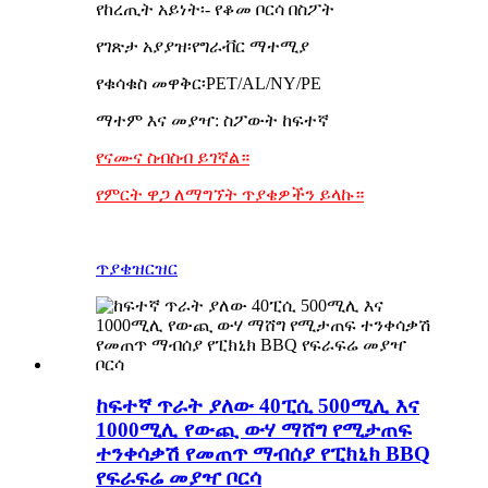
የከረጢት አይነት፡- የቆመ ቦርሳ በስፖት
የገጽታ አያያዝ፡የግራቭር ማተሚያ
የቁሳቁስ መዋቅር፡PET/AL/NY/PE
ማተም እና መያዣ: ስፖውት ከፍተኛ
የናሙና ስብስብ ይገኛል።
የምርት ዋጋ ለማግኘት ጥያቄዎችን ይላኩ።
ጥያቄ
ዝርዝር
ከፍተኛ ጥራት ያለው 40ፒሲ 500ሚሊ እና
1000ሚሊ የውጪ ውሃ ማሸግ የሚታጠፍ
ተንቀሳቃሽ የመጠጥ ማብሰያ የፒክኒክ BBQ
የፍራፍሬ መያዣ ቦርሳ