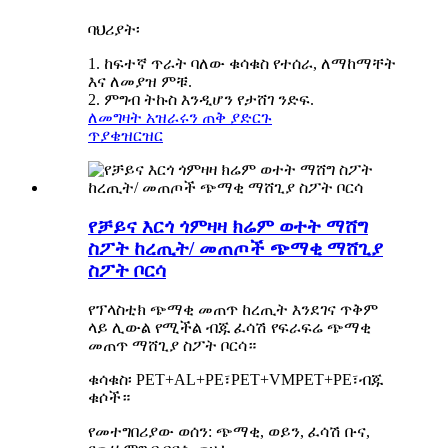
ባህሪያት፡
1. ከፍተኛ ጥራት ባለው ቁሳቁስ የተሰራ, ለማከማቸት
እና ለመያዝ ምቹ.
2. ምግብ ትኩስ እንዲሆን የታሸገ ንድፍ.
ለመግዛት አዝራሩን ጠቅ ያድርጉ
ጥያቄ
ዝርዝር
የቻይና እርጎ ጎምዛዛ ክሬም ወተት ማሸግ
ስፖት ከረጢት/ መጠጦች ጭማቂ ማሸጊያ
ስፖት ቦርሳ
የፕላስቲክ ጭማቂ መጠጥ ከረጢት እንደገና ጥቅም
ላይ ሊውል የሚችል ብጁ ፈሳሽ የፍራፍሬ ጭማቂ
መጠጥ ማሸጊያ ስፖት ቦርሳ።
ቁሳቁስ፡ PET+AL+PE፣PET+VMPET+PE፣ብጁ
ቁሶች።
የመተግበሪያው ወሰን: ጭማቂ, ወይን, ፈሳሽ ቡና,