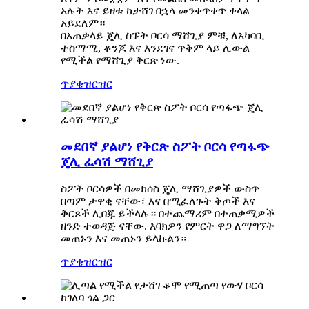
አሉት እና ይዘቱ ከታሸገ በኋላ መንቀጥቀጥ ቀላል
አይደለም።
በአጠቃላይ ጄሊ ስፑት ቦርሳ ማሸጊያ ምቹ, ለአካባቢ
ተስማሚ, ቆንጆ እና እንደገና ጥቅም ላይ ሊውል
የሚችል የማሸጊያ ቅርጽ ነው.
ጥያቄ
ዝርዝር
መደበኛ ያልሆነ የቅርጽ ስፖት ቦርሳ የጣፋጭ
ጄሊ ፈሳሽ ማሸጊያ
ስፖት ቦርሳዎች በመክሰስ ጄሊ ማሸጊያዎች ውስጥ
በጣም ታዋቂ ናቸው፣ እና በሚፈለጉት ቅጦች እና
ቅርጾች ሊበጁ ይችላሉ። በተጨማሪም በተጠቃሚዎች
ዘንድ ተወዳጅ ናቸው. እባክዎን የምርት ዋጋ ለማግኘት
መጠኑን እና መጠኑን ይላኩልን።
ጥያቄ
ዝርዝር