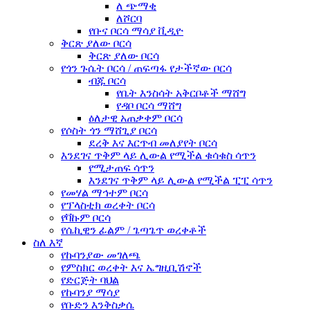
ለ ጭማቂ
ለሾርባ
የቡና ቦርሳ ማሳያ ቪዲዮ
ቅርጽ ያለው ቦርሳ
ቅርጽ ያለው ቦርሳ
የጎን ጉሴት ቦርሳ / ጠፍጣፋ የታችኛው ቦርሳ
ብጁ ቦርሳ
የቤት እንስሳት አቅርቦቶች ማሸግ
የዳቦ ቦርሳ ማሸግ
ዕለታዊ አጠቃቀም ቦርሳ
የሶስት ጎን ማሸጊያ ቦርሳ
ደረቅ እና እርጥብ መለያየት ቦርሳ
እንደገና ጥቅም ላይ ሊውል የሚችል ቁሳቁስ ሳጥን
የሚታጠፍ ሳጥን
እንደገና ጥቅም ላይ ሊውል የሚችል ፒፒ ሳጥን
የመሃል ማኅተም ቦርሳ
የፕላስቲክ ወረቀት ቦርሳ
የቫኩም ቦርሳ
የሴኪዊን ፊልም / ጌጣጌጥ ወረቀቶች
ስለ እኛ
የኩባንያው መገለጫ
የምስክር ወረቀት እና ኤግዚቢሽኖች
የድርጅት ባህል
የኩባንያ ማሳያ
የቡድን እንቅስቃሴ