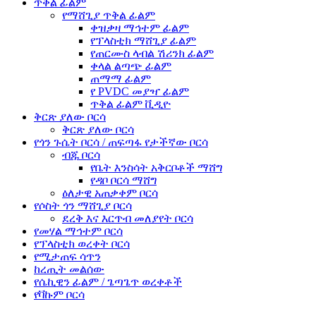
ጥቅል ፊልም
የማሸጊያ ጥቅል ፊልም
ቀዝቃዛ ማኅተም ፊልም
የፕላስቲክ ማሸጊያ ፊልም
የጠርሙስ ላብል ሽሪንክ ፊልም
ቀላል ልጣጭ ፊልም
ጠማማ ፊልም
የ PVDC መያዣ ፊልም
ጥቅል ፊልም ቪዲዮ
ቅርጽ ያለው ቦርሳ
ቅርጽ ያለው ቦርሳ
የጎን ጉሴት ቦርሳ / ጠፍጣፋ የታችኛው ቦርሳ
ብጁ ቦርሳ
የቤት እንስሳት አቅርቦቶች ማሸግ
የዳቦ ቦርሳ ማሸግ
ዕለታዊ አጠቃቀም ቦርሳ
የሶስት ጎን ማሸጊያ ቦርሳ
ደረቅ እና እርጥብ መለያየት ቦርሳ
የመሃል ማኅተም ቦርሳ
የፕላስቲክ ወረቀት ቦርሳ
የሚታጠፍ ሳጥን
ከረጢት መልሰው
የሴኪዊን ፊልም / ጌጣጌጥ ወረቀቶች
የቫኩም ቦርሳ