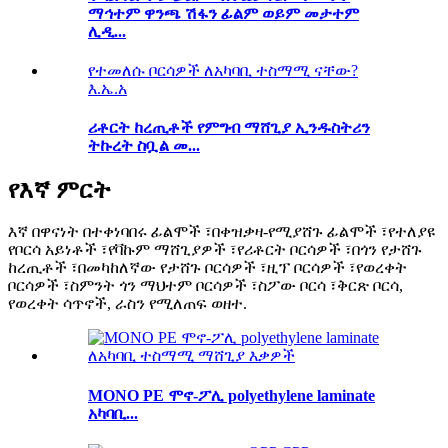
ማኅተም ዋንጫ ሽፋን ፊልም ወይም መታተም
ሊዲ...
የተመለሱ ቦርሳዎች ለአካባቢ ተስማሚ ናቸው?
እ.ኤ.አ
ሪቶርት ከረጢቶች የምግብ ማሸጊያ ኢንዱስትሪን
ትኩረት ስቧል መ...
የእኛ ምርት
እኛ በዋናነት በተቀነባበሩ ፊልሞች ፣በቀዝቃዛ-የሚያሸጉ ፊልሞች ፣የተለያዩ
የቦርሳ አይነቶች ፣የቫኩም ማሸጊያዎች ፣የሪቶርት ቦርሳዎች ፣በጎን የታሸጉ
ከረጢቶች ፣በመካከለኛው የታሸጉ ቦርሳዎች ፣ዚፕ ቦርሳዎች ፣የወረቀት
ቦርሳዎች ፣ስምንት ጎን ማህተም ቦርሳዎች ፣ስፖው ቦርሳ ፣ቅርጽ ቦርሳ,
የወረቀት ሳጥኖች, ራስን የሚለጠፍ ወዘተ.
MONO PE ሞኖ-ፖሊ polyethylene laminate
አካባቢ...