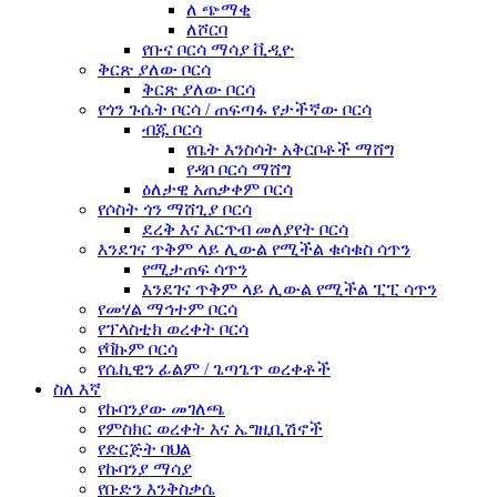
ለ ጭማቂ
ለሾርባ
የቡና ቦርሳ ማሳያ ቪዲዮ
ቅርጽ ያለው ቦርሳ
ቅርጽ ያለው ቦርሳ
የጎን ጉሴት ቦርሳ / ጠፍጣፋ የታችኛው ቦርሳ
ብጁ ቦርሳ
የቤት እንስሳት አቅርቦቶች ማሸግ
የዳቦ ቦርሳ ማሸግ
ዕለታዊ አጠቃቀም ቦርሳ
የሶስት ጎን ማሸጊያ ቦርሳ
ደረቅ እና እርጥብ መለያየት ቦርሳ
እንደገና ጥቅም ላይ ሊውል የሚችል ቁሳቁስ ሳጥን
የሚታጠፍ ሳጥን
እንደገና ጥቅም ላይ ሊውል የሚችል ፒፒ ሳጥን
የመሃል ማኅተም ቦርሳ
የፕላስቲክ ወረቀት ቦርሳ
የቫኩም ቦርሳ
የሴኪዊን ፊልም / ጌጣጌጥ ወረቀቶች
ስለ እኛ
የኩባንያው መገለጫ
የምስክር ወረቀት እና ኤግዚቢሽኖች
የድርጅት ባህል
የኩባንያ ማሳያ
የቡድን እንቅስቃሴ