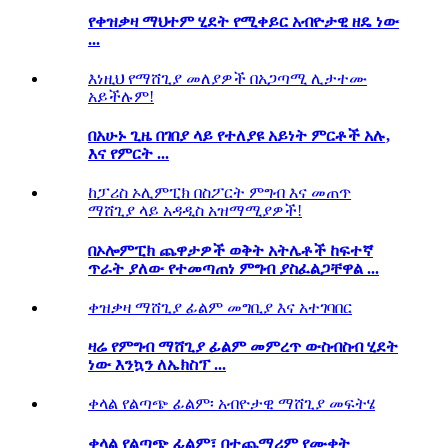
የቀዝቃዛ ማህተም ሂደት የሚቀይር አብዮታዊ ዘዴ ነው
...
እነዚህ የማሸጊያ መለያዎች በአጋጣሚ ሊታተሙ
አይችሉም!
በአሁኑ ጊዜ በገበያ ላይ የተለያዩ አይነት ምርቶች አሉ,
እና የምርት ...
ከፓሪስ ኦሊምፒክ በስፖርት ምግብ እና መጠጥ
ማሸጊያ ላይ አዳዲስ አዝማሚያዎች!
በኦሎምፒክ ጨዋታዎች ወቅት አትሌቶች ከፍተኛ
ጥራት ያለው የተመጣጠነ ምግብ ያስፈልጋቸዋል ...
ቀዝቃዛ ማሸጊያ ፊልም መግቢያ እና አተገባበር
ዛሬ የምግብ ማሸጊያ ፊልም መምረጥ ውስብስብ ሂደት
ነው እንኳን ለኤክስፕ ...
ቀላል የልጣጭ ፊልም፡ አብዮታዊ ማሸጊያ መፍትሄ
ቀላል የልጣጭ ፊልም፣ በተጨማሪም የሙቀት