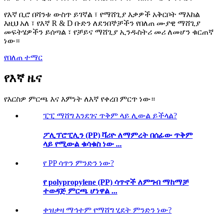
የእኛ ቢሮ በሻንቱ ውስጥ ይገኛል ፣ የማሸጊያ እቃዎች አቅርቦት ማእከል
እዚህ አለ ፣ የእኛ R & D ቡድን ለደንበኞቻችን የበለጠ ሙያዊ ማሸጊያ
መፍትሄዎችን ይሰጣል ፣ የቻይና ማሸጊያ ኢንዱስትሪ መሪ ለመሆን ቁርጠኛ
ነው።
የበለጠ ተማር
የእኛ ዜና
የእርስዎ ምርጫ እና እምነት ለእኛ የቀረበ ምርጥ ነው።
ፒፒ ማሸግ እንደገና ጥቅም ላይ ሊውል ይችላል?
ፖሊፕሮፒሊን (PP) ቫሪዮ ለማምረት በሰፊው ጥቅም
ላይ የሚውል ቁሳቁስ ነው ...
የ PP ሳጥን ምንድን ነው?
የ polypropylene (PP) ሳጥኖች ለምግብ ማከማቻ
ተወዳጅ ምርጫ ሆነዋል ...
ቀዝቃዛ ማኅተም የማሸግ ሂደት ምንድን ነው?