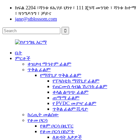
ክፍል 2204 ፣ሻንቱ ዩኤሃይ ህንፃ ፣ 111 ጂንሻ መንገድ ፣ ሻንቱ ከተማ
፣ ጓንግዶንግ ፣ ቻይና
jane@stblossom.com
ቤት
ምርቶች
ቀዝቃዛ ማኅተም ፊልም
ጥቅል ፊልም
የማሸጊያ ጥቅል ፊልም
የፕላስቲክ ማሸጊያ ፊልም
የጠርሙስ ላብል ሽሪንክ ፊልም
ቀላል ልጣጭ ፊልም
ጠማማ ፊልም
የ PVDC መያዣ ፊልም
ጥቅል ፊልም ቪዲዮ
ከረጢት መልሰው
የቆመ ቦርሳ
የቁም ቦርሳ በዚፐር
የቆመ ቦርሳ በስፖት
ለጽዳት እቃዎች