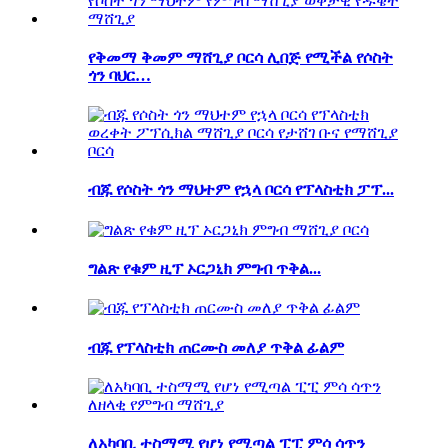
የቅመማ ቅመም ማሸጊያ ቦርሳ ሊበጅ የሚችል የሶስት
ጎን ባህር…
ብጁ የሶስት ጎን ማህተም የኋላ ቦርሳ የፕላስቲክ ፓፕ...
ግልጽ የቁም ዚፕ ኦርጋኒክ ምግብ ጥቅል...
ብጁ የፕላስቲክ ጠርሙስ መለያ ጥቅል ፊልም
ለአካባቢ ተስማሚ የሆነ የሚጣል ፒፒ ምሳ ሳጥን