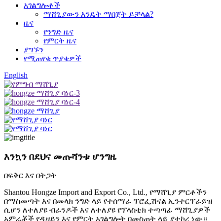
አገልግሎቶች
ማሸጊያውን እንዴት ማበጀት ይቻላል?
ዜና
የንግድ ዜና
የምርት ዜና
ያግኙን
የሚጠየቁ ጥያቄዎች
English
እንኳን በደህና መጡ
ሻንቱ ሆንግዜ
በፍቅር እና በትጋት
Shantou Hongze Import and Export Co., Ltd., የማሸጊያ ምርቶችን
በማስመጣት እና በመላክ ንግድ ላይ የተሰማራ ፕሮፌሽናል ኢንተርፕራይዝ
ሲሆን ለተለያዩ ብራንዶች እና ለተለያዩ የፕላስቲክ ተጣጣፊ ማሸጊያዎች
አምራቾች የዲዛይን እና የምርት አገልግሎት በመስጠት ላይ ያተኮረ ነው።