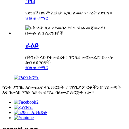
ግብ
የደንበኛ በጣም እርካታ አጋር ለመሆን ጥረት አድርግ።
የበለጠ ተማር
ራዕይ
በቅንነት ላይ የተመሰረተ፣ ጥንካሬ መጀመሪያ፣ በሙሉ
ልብ ለደንበኞች
የበለጠ ተማር
ሻንቱ ሆንግዜ አስመጪና ላኪ ድርጅት የማሸጊያ ምርቶችን በማስመጣት
እና በመላክ ንግድ ላይ የተሰማራ ባለሙያ ድርጅት ነው።