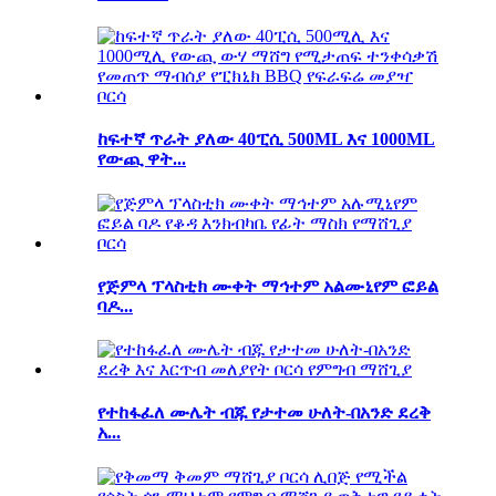
ከፍተኛ ጥራት ያለው 40ፒሲ 500ML እና 1000ML
የውጪ ዋት...
የጅምላ ፕላስቲክ ሙቀት ማኅተም አልሙኒየም ፎይል
ባዶ...
የተከፋፈለ ሙሌት ብጁ የታተመ ሁለት-በአንድ ደረቅ
አ...