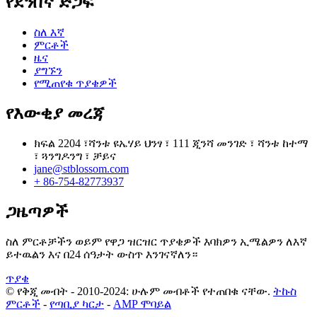
የደንበኛ ድጋፍ
ስለ እኛ
ምርቶች
ዜና
ያግኙን
የሚጠየቁ ጥያቄዎች
የእውቂያ መረጃ
ክፍል 2204 ፣ሻንቱ ዩኤሃይ ህንፃ ፣ 111 ጂንሻ መንገድ ፣ ሻንቱ ከተማ
፣ ጓንግዶንግ ፣ ቻይና
jane@stblossom.com
+ 86-754-82773937
ጋዜጣዎች
ስለ ምርቶቻችን ወይም የዋጋ ዝርዝር ጥያቄዎች እባክዎን ኢሜልዎን ለእኛ
ይተዉልን እና በ24 ሰዓታት ውስጥ እንገናኛለን።
ጥያቄ
© የቅጂ መብት - 2010-2024: ሁሉም መብቶች የተጠበቁ ናቸው.
ትኩስ
ምርቶች
-
የጣቢያ ካርታ
-
AMP ሞባይል