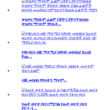
ቀዝቃዛ ማህተም ፊልም OPP CPP የፕላስቲክ
ቀዝቃዛ ማኅተም ቸኮሌት...
የዳቦ ቦርሳ ብጁ ማተሚያ ከቅባት መከላከያ Kraft
Pap…
ብጁ መክሰስ ቸኮላትን ማተም...
የጡት ወተት ቦርሳ የሚጣል የጡት ወተት ቦርሳ
PET+L...