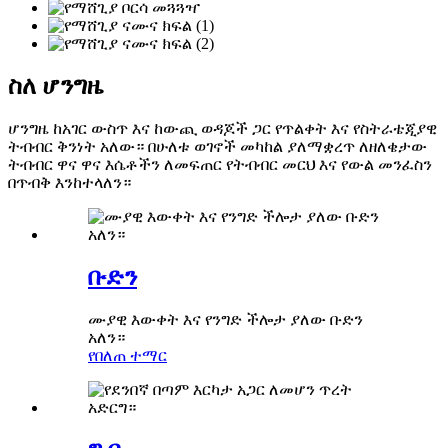
ስለ ሆንግዜ
ሆንግዜ ከአገር ውስጥ እና ከውጪ ወዳጆች ጋር የጥልቀት እና የስትራቴጂያዊ
ትብብር ቅንነት አለው። በሁለቱ ወገኖች መካከል ያለማቋረጥ ለዘለቄታው
ትብብር ዋና ዋና እሴቶችን ለመፍጠር የትብብር መርህ እና የውል መንፈስን
በጥብቅ እንከተላለን።
ቡድን
ሙያዊ እውቀት እና የንግድ ችሎታ ያለው ቡድን
አለን።
የበለጠ ተማር