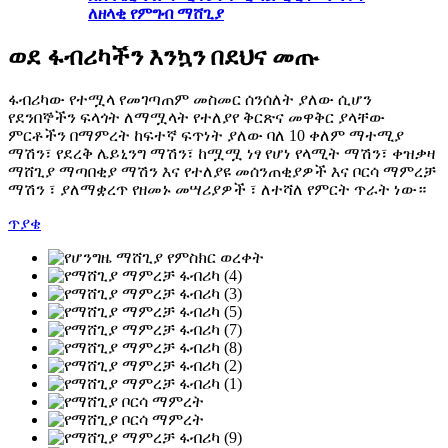
ለዘላቂ የምግብ ማሸጊያ
ወደ ፋብሪካችን እንኳን በደህና መጡ
ፋብሪካው የተሟላ የመገጣጠም መስመር ሰንሰለት ያለው ሲሆን
የደንበኞችን ፍላጎት ለማሟላት የተለያየ ቅርጽና መዋቅር ያላቸው
ምርቶችን በማምረት ከፍተኛ ፍጥነት ያለው ባለ 10 ቀለም ማተሚያ
ማሽን፣ የደረቅ ሌይኒንግ ማሽን፣ ከሟሟ ነፃ የሆነ የላሚት ማሽን፣ ቀዝቃዛ
ማሸጊያ ማጣበቂያ ማሽን እና የተለያዩ መሰንጠቂያዎች እና ቦርሳ ማምረቻ
ማሽን ፣ ያለማቋረጥ የዘመኑ መሣሪያዎች ፣ ለተሻለ የምርት ጥራት ነው።
ጥያቄ