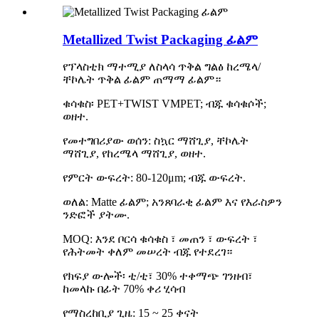
Metallized Twist Packaging ፊልም
የፕላስቲክ ማተሚያ ለስላሳ ጥቅል ግልፅ ከረሜላ/
ቸኮሌት ጥቅል ፊልም ጠማማ ፊልም።
ቁሳቁስ፡ PET+TWIST VMPET; ብጁ ቁሳቁሶች;
ወዘተ.
የመተግበሪያው ወሰን: ስኳር ማሸጊያ, ቸኮሌት
ማሸጊያ, የከረሜላ ማሸጊያ, ወዘተ.
የምርት ውፍረት: 80-120μm; ብጁ ውፍረት.
ወለል: Matte ፊልም; አንጸባራቂ ፊልም እና የእራስዎን
ንድፎች ያትሙ.
MOQ: እንደ ቦርሳ ቁሳቁስ ፣ መጠን ፣ ውፍረት ፣
የሕትመት ቀለም መሠረት ብጁ የተደረገ።
የክፍያ ውሎች፡ ቲ/ቲ፣ 30% ተቀማጭ ገንዘብ፣
ከመላኩ በፊት 70% ቀሪ ሂሳብ
የማስረከቢያ ጊዜ: 15 ~ 25 ቀናት