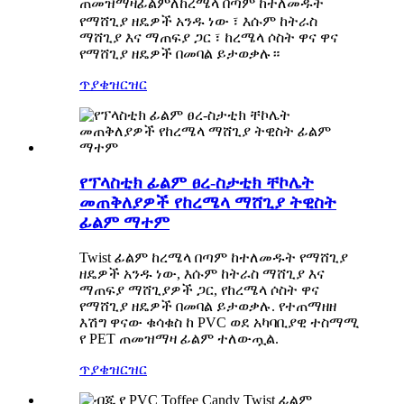
ጠመዝማዛ
ለከረሜላ በጣም ከተለመዱት
ፊልም
የማሸጊያ ዘዴዎች አንዱ ነው ፣ እሱም ከትራስ
ማሸጊያ እና ማጠፍያ ጋር ፣ ከረሜላ ሶስት ዋና ዋና
የማሸጊያ ዘዴዎች በመባል ይታወቃሉ።
ጥያቄ
ዝርዝር
የፕላስቲክ ፊልም ፀረ-ስታቲክ ቸኮሌት
መጠቅለያዎች የከረሜላ ማሸጊያ ትዊስት
ፊልም ማተም
Twist ፊልም ከረሜላ በጣም ከተለመዱት የማሸጊያ
ዘዴዎች አንዱ ነው, እሱም ከትራስ ማሸጊያ እና
ማጠፍያ ማሸጊያዎች ጋር, የከረሜላ ሶስት ዋና
የማሸጊያ ዘዴዎች በመባል ይታወቃሉ. የተጠማዘዘ
እሽግ ዋናው ቁሳቁስ ከ PVC ወደ አካባቢያዊ ተስማሚ
የ PET ጠመዝማዛ ፊልም ተለውጧል.
ጥያቄ
ዝርዝር