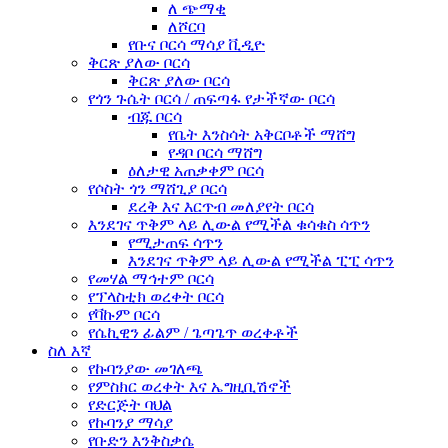
ለ ጭማቂ
ለሾርባ
የቡና ቦርሳ ማሳያ ቪዲዮ
ቅርጽ ያለው ቦርሳ
ቅርጽ ያለው ቦርሳ
የጎን ጉሴት ቦርሳ / ጠፍጣፋ የታችኛው ቦርሳ
ብጁ ቦርሳ
የቤት እንስሳት አቅርቦቶች ማሸግ
የዳቦ ቦርሳ ማሸግ
ዕለታዊ አጠቃቀም ቦርሳ
የሶስት ጎን ማሸጊያ ቦርሳ
ደረቅ እና እርጥብ መለያየት ቦርሳ
እንደገና ጥቅም ላይ ሊውል የሚችል ቁሳቁስ ሳጥን
የሚታጠፍ ሳጥን
እንደገና ጥቅም ላይ ሊውል የሚችል ፒፒ ሳጥን
የመሃል ማኅተም ቦርሳ
የፕላስቲክ ወረቀት ቦርሳ
የቫኩም ቦርሳ
የሴኪዊን ፊልም / ጌጣጌጥ ወረቀቶች
ስለ እኛ
የኩባንያው መገለጫ
የምስክር ወረቀት እና ኤግዚቢሽኖች
የድርጅት ባህል
የኩባንያ ማሳያ
የቡድን እንቅስቃሴ