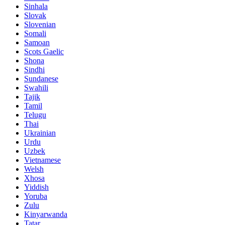
Sinhala
Slovak
Slovenian
Somali
Samoan
Scots Gaelic
Shona
Sindhi
Sundanese
Swahili
Tajik
Tamil
Telugu
Thai
Ukrainian
Urdu
Uzbek
Vietnamese
Welsh
Xhosa
Yiddish
Yoruba
Zulu
Kinyarwanda
Tatar