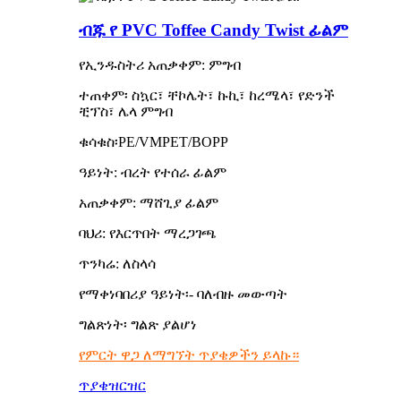
ብጁ የ PVC Toffee Candy Twist ፊልም
የኢንዱስትሪ አጠቃቀም: ምግብ
ተጠቀም፡ ስኳር፣ ቸኮሌት፣ ኩኪ፣ ከረሜላ፣ የድንች
ቺፕስ፣ ሌላ ምግብ
ቁሳቁስ፡PE/VMPET/BOPP
ዓይነት: ብረት የተሰራ ፊልም
አጠቃቀም: ማሸጊያ ፊልም
ባህሪ: የእርጥበት ማረጋገጫ
ጥንካሬ: ለስላሳ
የማቀነባበሪያ ዓይነት፡- ባለብዙ መውጣት
ግልጽነት፡ ግልጽ ያልሆነ
የምርት ዋጋ ለማግኘት ጥያቄዎችን ይላኩ።
ጥያቄ
ዝርዝር