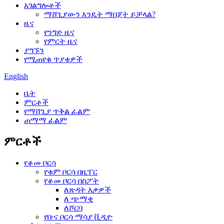
አገልግሎቶች
ማሸጊያውን እንዴት ማበጀት ይቻላል?
ዜና
የንግድ ዜና
የምርት ዜና
ያግኙን
የሚጠየቁ ጥያቄዎች
English
ቤት
ምርቶች
የማሸጊያ ጥቅል ፊልም
ጠማማ ፊልም
ምርቶች
የቆመ ቦርሳ
የቁም ቦርሳ በዚፐር
የቆመ ቦርሳ በስፖት
ለጽዳት እቃዎች
ለ ጭማቂ
ለሾርባ
የቡና ቦርሳ ማሳያ ቪዲዮ