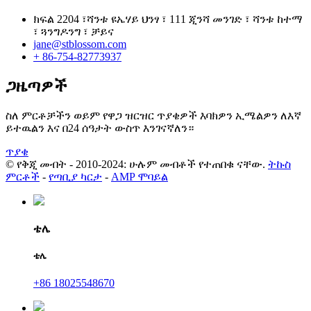
ክፍል 2204 ፣ሻንቱ ዩኤሃይ ህንፃ ፣ 111 ጂንሻ መንገድ ፣ ሻንቱ ከተማ
፣ ጓንግዶንግ ፣ ቻይና
jane@stblossom.com
+ 86-754-82773937
ጋዜጣዎች
ስለ ምርቶቻችን ወይም የዋጋ ዝርዝር ጥያቄዎች እባክዎን ኢሜልዎን ለእኛ
ይተዉልን እና በ24 ሰዓታት ውስጥ እንገናኛለን።
ጥያቄ
© የቅጂ መብት - 2010-2024: ሁሉም መብቶች የተጠበቁ ናቸው.
ትኩስ
ምርቶች
-
የጣቢያ ካርታ
-
AMP ሞባይል
ቴሌ
ቴሌ
+86 18025548670