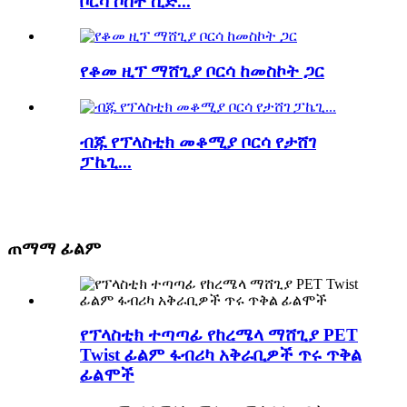
ቦርሳ ሶስት ሲድ...
የቆመ ዚፕ ማሸጊያ ቦርሳ ከመስኮት ጋር
ብጁ የፕላስቲክ መቆሚያ ቦርሳ የታሸገ
ፓኬጊ...
ጠማማ ፊልም
የፕላስቲክ ተጣጣፊ የከረሜላ ማሸጊያ PET
Twist ፊልም ፋብሪካ አቅራቢዎች ጥሩ ጥቅል
ፊልሞች