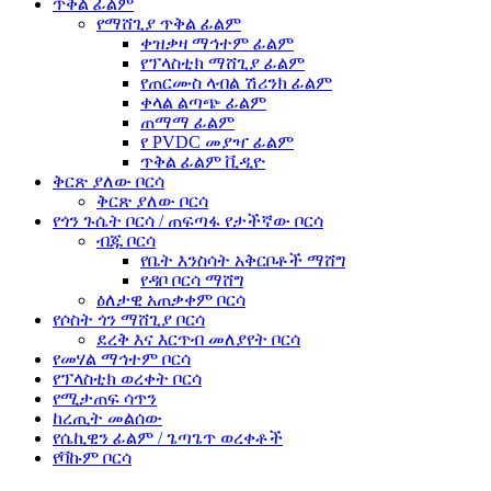
ጥቅል ፊልም
የማሸጊያ ጥቅል ፊልም
ቀዝቃዛ ማኅተም ፊልም
የፕላስቲክ ማሸጊያ ፊልም
የጠርሙስ ላብል ሽሪንክ ፊልም
ቀላል ልጣጭ ፊልም
ጠማማ ፊልም
የ PVDC መያዣ ፊልም
ጥቅል ፊልም ቪዲዮ
ቅርጽ ያለው ቦርሳ
ቅርጽ ያለው ቦርሳ
የጎን ጉሴት ቦርሳ / ጠፍጣፋ የታችኛው ቦርሳ
ብጁ ቦርሳ
የቤት እንስሳት አቅርቦቶች ማሸግ
የዳቦ ቦርሳ ማሸግ
ዕለታዊ አጠቃቀም ቦርሳ
የሶስት ጎን ማሸጊያ ቦርሳ
ደረቅ እና እርጥብ መለያየት ቦርሳ
የመሃል ማኅተም ቦርሳ
የፕላስቲክ ወረቀት ቦርሳ
የሚታጠፍ ሳጥን
ከረጢት መልሰው
የሴኪዊን ፊልም / ጌጣጌጥ ወረቀቶች
የቫኩም ቦርሳ