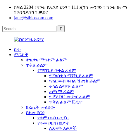
ክፍል 2204 ፣ሻንቱ ዩኤሃይ ህንፃ ፣ 111 ጂንሻ መንገድ ፣ ሻንቱ ከተማ
፣ ጓንግዶንግ ፣ ቻይና
jane@stblossom.com
ቤት
ምርቶች
ቀዝቃዛ ማኅተም ፊልም
ጥቅል ፊልም
የማሸጊያ ጥቅል ፊልም
የፕላስቲክ ማሸጊያ ፊልም
የጠርሙስ ላብል ሽሪንክ ፊልም
ቀላል ልጣጭ ፊልም
ጠማማ ፊልም
የ PVDC መያዣ ፊልም
ጥቅል ፊልም ቪዲዮ
ከረጢት መልሰው
የቆመ ቦርሳ
የቁም ቦርሳ በዚፐር
የቆመ ቦርሳ በስፖት
ለጽዳት እቃዎች