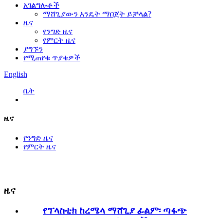
አገልግሎቶች
ማሸጊያውን እንዴት ማበጀት ይቻላል?
ዜና
የንግድ ዜና
የምርት ዜና
ያግኙን
የሚጠየቁ ጥያቄዎች
English
ቤት
ዜና
የንግድ ዜና
የምርት ዜና
ዜና
የፕላስቲክ ከረሜላ ማሸጊያ ፊልም፡ ጣፋጭ