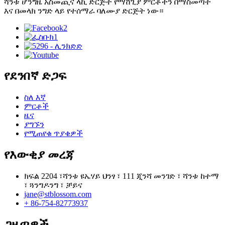
ሻንቱ ሆንግዜ አስመጪና ላኪ ድርጅት የማሸጊያ ምርቶችን በማስመጣት
እና በመላክ ንግድ ላይ የተሰማራ ባለሙያ ድርጅት ነው።
የደንበኛ ድጋፍ
ስለ እኛ
ምርቶች
ዜና
ያግኙን
የሚጠየቁ ጥያቄዎች
የእውቂያ መረጃ
ክፍል 2204 ፣ሻንቱ ዩኤሃይ ህንፃ ፣ 111 ጂንሻ መንገድ ፣ ሻንቱ ከተማ
፣ ጓንግዶንግ ፣ ቻይና
jane@stblossom.com
+ 86-754-82773937
ጋዜጣዎች