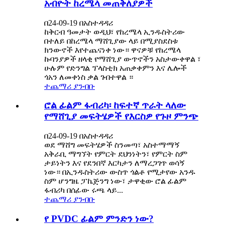
አብዮት ከረሜላ መጠቅለያዎች
በ24-09-19 በአስተዳዳሪ
ከቅርብ ዓመታት ወዲህ፣ የከረሜላ ኢንዱስትሪው
በተለይ በከረሜላ ማሸጊያው ላይ በሚያስደስቱ
ክንውኖች እየተጨናነቀ ነው። ዋናዎቹ የከረሜላ
ኩባንያዎች ዘላቂ የማሸጊያ ውጥኖችን አስታውቀዋል ፣
ሁሉም የድንግል ፕላስቲክ አጠቃቀምን እና ሌሎች
ጎአን ለመቀነስ ቃል ገብተዋል ።
ተጨማሪ ያንብቡ
ሮል ፊልም ፋብሪካ፡ ከፍተኛ ጥራት ላለው
የማሸጊያ መፍትሄዎች የእርስዎ የጉዞ ምንጭ
በ24-09-19 በአስተዳዳሪ
ወደ ማሸግ መፍትሄዎች ስንመጣ፣ አስተማማኝ
አቅራቢ ማግኘት የምርት ደህንነትን፣ የምርት ስም
ታይነትን እና የደንበኛ እርካታን ለማረጋገጥ ወሳኝ
ነው። በኢንዱስትሪው ውስጥ ጎልቶ የሚታየው አንዱ
ስም ሆንግዜ ፓኬጅንግ ነው፣ ታዋቂው ሮል ፊልም
ፋብሪካ በሰፊው ሩጫ ላይ...
ተጨማሪ ያንብቡ
የ PVDC ፊልም ምንድን ነው?