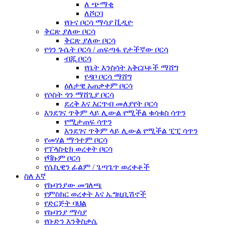
ለ ጭማቂ
ለሾርባ
የቡና ቦርሳ ማሳያ ቪዲዮ
ቅርጽ ያለው ቦርሳ
ቅርጽ ያለው ቦርሳ
የጎን ጉሴት ቦርሳ / ጠፍጣፋ የታችኛው ቦርሳ
ብጁ ቦርሳ
የቤት እንስሳት አቅርቦቶች ማሸግ
የዳቦ ቦርሳ ማሸግ
ዕለታዊ አጠቃቀም ቦርሳ
የሶስት ጎን ማሸጊያ ቦርሳ
ደረቅ እና እርጥብ መለያየት ቦርሳ
እንደገና ጥቅም ላይ ሊውል የሚችል ቁሳቁስ ሳጥን
የሚታጠፍ ሳጥን
እንደገና ጥቅም ላይ ሊውል የሚችል ፒፒ ሳጥን
የመሃል ማኅተም ቦርሳ
የፕላስቲክ ወረቀት ቦርሳ
የቫኩም ቦርሳ
የሴኪዊን ፊልም / ጌጣጌጥ ወረቀቶች
ስለ እኛ
የኩባንያው መገለጫ
የምስክር ወረቀት እና ኤግዚቢሽኖች
የድርጅት ባህል
የኩባንያ ማሳያ
የቡድን እንቅስቃሴ