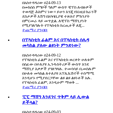
በአስተዳዳሪው በ24-09-13
በመክሰስ ምግቦች ዓለም ውስጥ ቺፕስ ለብዙዎች
ተወዳጅ ሕክምና ነው። ይሁን እንጂ የእነዚህ ክራንች
ደስታዎች እሽግ በአካባቢያዊ ተጽእኖ ምክንያት
በምርመራ ላይ መጥቷል. ለቺፕስ ማሸጊያነት
የሚያገለግሉት የፕላስቲክ ከረጢቶች ለጂ...
ተጨማሪ ያንብቡ
በፕላስቲክ ፊልም እና በፕላስቲክ ሰሌዳ
መካከል ያለው ልዩነት ምንድነው?
በአስተዳዳሪው በ24-09-12
የፕላስቲክ ፊልም እና የፕላስቲክ ወረቀት ሁለቱም
በሰፊው በተለያዩ ኢንዱስትሪዎች ውስጥ እንደ
ማሸጊያ እቃዎች ያገለግላሉ. ተመሳሳይ ቢመስሉም
በሁለቱ መካከል ለተለያዩ አፕሊኬሽኖች ተስማሚ
እንዲሆኑ የሚያደርጋቸው ልዩ ልዩ ልዩነቶች አሉ.
የፕላስቲክ ፊልም, እንዲሁም ማወቅ ...
ተጨማሪ ያንብቡ
ፒፒ ማሸግ እንደገና ጥቅም ላይ ሊውል
ይችላል?
በአስተዳዳሪው በ24-09-03