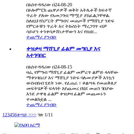
በአስተዳዳሪው በ24-08-20
በኦሎምፒክ ጨዋታዎች ወቅት አትሌቶች ከፍተኛ
ጥራት ያለው የአመጋገብ ማሟያ ያስፈልጋቸዋል.
ስለዚህ የስፖርት ምግብና መጠጦች የማሸጊያ ንድፍ
የምርቶቹን ጥራት እና ትኩስነት ማረጋገጥ ብቻ
ሳይሆን ተንቀሳቃሽነታቸውን እና የnutr...
ተጨማሪ ያንብቡ
ቀዝቃዛ ማሸጊያ ፊልም መግቢያ እና
አተገባበር
በአስተዳዳሪው በ24-08-15
ዛሬ, የምግብ ማሸጊያ ፊልም መምረጥ ልምድ ላላቸው
ማቀነባበሪያ እና ማሸጊያ ንድፍ ባለሙያዎች እንኳን
ውስብስብ ሂደት ነው. የፈጠራ ፣ ቀልጣፋ የመጠቅለያ
መፍትሄዎች ፍላጎት እየጨመረ በሄደ መጠን ገበያው
እንደ ታዋቂ ፊልም ቀዝቃዛ ፊልም መጨመሩን
ተመልክቷል ...
ተጨማሪ ያንብቡ
1
2
3
4
5
6
ቀጣይ >
>>
ገጽ 1/11