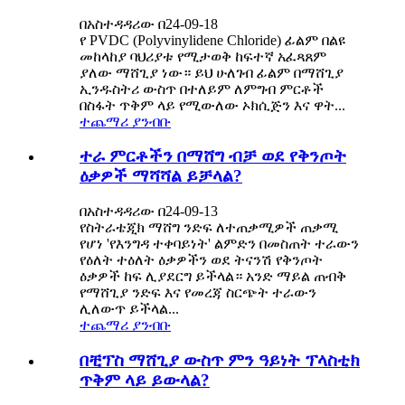
በአስተዳዳሪው በ24-09-18
የ PVDC (Polyvinylidene Chloride) ፊልም በልዩ
መከላከያ ባህሪያቱ የሚታወቅ ከፍተኛ አፈጻጸም
ያለው ማሸጊያ ነው። ይህ ሁለገብ ፊልም በማሸጊያ
ኢንዱስትሪ ውስጥ በተለይም ለምግብ ምርቶች
በስፋት ጥቅም ላይ የሚውለው ኦክሲጅን እና ዋት...
ተጨማሪ ያንብቡ
ተራ ምርቶችን በማሸግ ብቻ ወደ የቅንጦት
ዕቃዎች ማሻሻል ይቻላል?
በአስተዳዳሪው በ24-09-13
የስትራቴጂክ ማሸግ ንድፍ ለተጠቃሚዎች ጠቃሚ
የሆነ 'የእንግዳ ተቀባይነት' ልምድን በመስጠት ተራውን
የዕለት ተዕለት ዕቃዎችን ወደ ትናንሽ የቅንጦት
ዕቃዎች ከፍ ሊያደርግ ይችላል። አንድ ማይል ጠብቅ
የማሸጊያ ንድፍ እና የመረጃ ስርጭት ተራውን
ሊለውጥ ይችላል...
ተጨማሪ ያንብቡ
በቺፕስ ማሸጊያ ውስጥ ምን ዓይነት ፕላስቲክ
ጥቅም ላይ ይውላል?