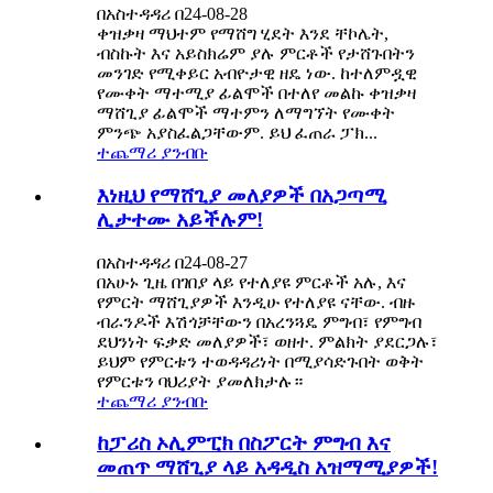
በአስተዳዳሪ በ24-08-28
ቀዝቃዛ ማህተም የማሸግ ሂደት እንደ ቸኮሌት,
ብስኩት እና አይስክሬም ያሉ ምርቶች የታሸጉበትን
መንገድ የሚቀይር አብዮታዊ ዘዴ ነው. ከተለምዷዊ
የሙቀት ማተሚያ ፊልሞች በተለየ መልኩ ቀዝቃዛ
ማሸጊያ ፊልሞች ማተምን ለማግኘት የሙቀት
ምንጭ አያስፈልጋቸውም. ይህ ፈጠራ ፓክ...
ተጨማሪ ያንብቡ
እነዚህ የማሸጊያ መለያዎች በአጋጣሚ
ሊታተሙ አይችሉም!
በአስተዳዳሪ በ24-08-27
በአሁኑ ጊዜ በገበያ ላይ የተለያዩ ምርቶች አሉ, እና
የምርት ማሸጊያዎች እንዲሁ የተለያዩ ናቸው. ብዙ
ብራንዶች እሽጎቻቸውን በአረንጓዴ ምግብ፣ የምግብ
ደህንነት ፍቃድ መለያዎች፣ ወዘተ. ምልክት ያደርጋሉ፣
ይህም የምርቱን ተወዳዳሪነት በሚያሳድጉበት ወቅት
የምርቱን ባህሪያት ያመለክታሉ።
ተጨማሪ ያንብቡ
ከፓሪስ ኦሊምፒክ በስፖርት ምግብ እና
መጠጥ ማሸጊያ ላይ አዳዲስ አዝማሚያዎች!