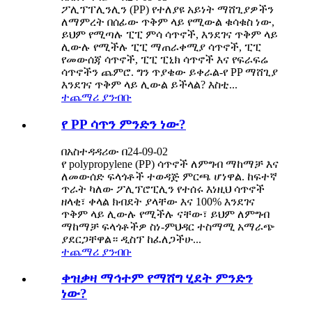
ፖሊፕፐሊንሊን (PP) የተለያዩ አይነት ማሸጊያዎችን
ለማምረት በሰፊው ጥቅም ላይ የሚውል ቁሳቁስ ነው,
ይህም የሚጣሉ ፒፒ ምሳ ሳጥኖች, እንደገና ጥቅም ላይ
ሊውሉ የሚችሉ ፒፒ ማጠራቀሚያ ሳጥኖች, ፒፒ
የመውሰጃ ሳጥኖች, ፒፒ ፒኒክ ሳጥኖች እና የፍራፍሬ
ሳጥኖችን ጨምሮ. ግን ጥያቄው ይቀራል-የ PP ማሸጊያ
እንደገና ጥቅም ላይ ሊውል ይችላል? እስቲ...
ተጨማሪ ያንብቡ
የ PP ሳጥን ምንድን ነው?
በአስተዳዳሪው በ24-09-02
የ polypropylene (PP) ሳጥኖች ለምግብ ማከማቻ እና
ለመውሰድ ፍላጎቶች ተወዳጅ ምርጫ ሆነዋል. ከፍተኛ
ጥራት ካለው ፖሊፕሮፒሊን የተሰሩ እነዚህ ሳጥኖች
ዘላቂ፣ ቀላል ክብደት ያላቸው እና 100% እንደገና
ጥቅም ላይ ሊውሉ የሚችሉ ናቸው፣ ይህም ለምግብ
ማከማቻ ፍላጎቶችዎ ስነ-ምህዳር ተስማሚ አማራጭ
ያደርጋቸዋል። ዲስፕ ከፈለጋችሁ...
ተጨማሪ ያንብቡ
ቀዝቃዛ ማኅተም የማሸግ ሂደት ምንድን
ነው?