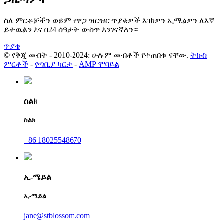
ስለ ምርቶቻችን ወይም የዋጋ ዝርዝር ጥያቄዎች እባክዎን ኢሜልዎን ለእኛ
ይተዉልን እና በ24 ሰዓታት ውስጥ እንገናኛለን።
ጥያቄ
© የቅጂ መብት - 2010-2024: ሁሉም መብቶች የተጠበቁ ናቸው.
ትኩስ
ምርቶች
-
የጣቢያ ካርታ
-
AMP ሞባይል
ስልክ
ስልክ
+86 18025548670
ኢ-ሜይል
ኢ-ሜይል
jane@stblossom.com