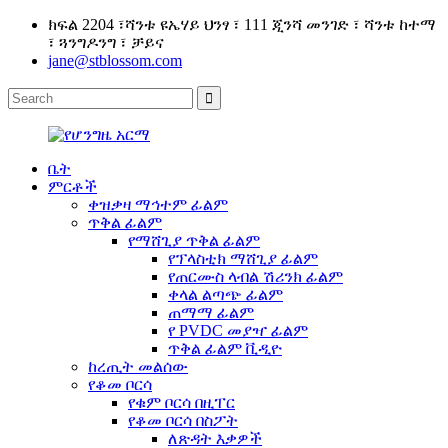
ክፍል 2204 ፣ሻንቱ ዩኤሃይ ህንፃ ፣ 111 ጂንሻ መንገድ ፣ ሻንቱ ከተማ
፣ ጓንግዶንግ ፣ ቻይና
jane@stblossom.com
ቤት
ምርቶች
ቀዝቃዛ ማኅተም ፊልም
ጥቅል ፊልም
የማሸጊያ ጥቅል ፊልም
የፕላስቲክ ማሸጊያ ፊልም
የጠርሙስ ላብል ሽሪንክ ፊልም
ቀላል ልጣጭ ፊልም
ጠማማ ፊልም
የ PVDC መያዣ ፊልም
ጥቅል ፊልም ቪዲዮ
ከረጢት መልሰው
የቆመ ቦርሳ
የቁም ቦርሳ በዚፐር
የቆመ ቦርሳ በስፖት
ለጽዳት እቃዎች