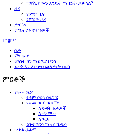
ማሸጊያውን እንዴት ማበጀት ይቻላል?
ዜና
የንግድ ዜና
የምርት ዜና
ያግኙን
የሚጠየቁ ጥያቄዎች
English
ቤት
ምርቶች
የሶስት ጎን ማሸጊያ ቦርሳ
ደረቅ እና እርጥብ መለያየት ቦርሳ
ምርቶች
የቆመ ቦርሳ
የቁም ቦርሳ በዚፐር
የቆመ ቦርሳ በስፖት
ለጽዳት እቃዎች
ለ ጭማቂ
ለሾርባ
የቡና ቦርሳ ማሳያ ቪዲዮ
ጥቅል ፊልም