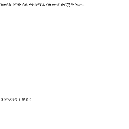
በመላክ ንግድ ላይ የተሰማራ ባለሙያ ድርጅት ነው።
፣ ጓንግዶንግ ፣ ቻይና