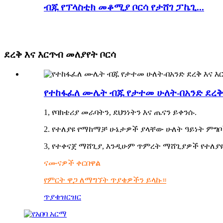
ብጁ የፕላስቲክ መቆሚያ ቦርሳ የታሸገ ፓኬጊ...
ደረቅ እና እርጥብ መለያየት ቦርሳ
የተከፋፈለ ሙሌት ብጁ የታተመ ሁለት-በአንድ ደረቅ
1, የባክቴሪያ መራባትን, ደህንነትን እና ጤናን ይቀንሱ.
2. የተለያዩ የማከማቻ ሁኔታዎች ያላቸው ሁለት ዓይነት ምግ
3, የተቀናጀ ማሸጊያ, እንዲሁም ጥምረት ማሸጊያዎች የተለያ
ናሙናዎች ቀርበዋል
የምርት ዋጋ ለማግኘት ጥያቄዎችን ይላኩ።
ጥያቄ
ዝርዝር