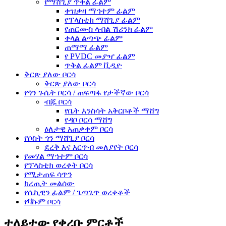
የማሸጊያ ጥቅል ፊልም
ቀዝቃዛ ማኅተም ፊልም
የፕላስቲክ ማሸጊያ ፊልም
የጠርሙስ ላብል ሽሪንክ ፊልም
ቀላል ልጣጭ ፊልም
ጠማማ ፊልም
የ PVDC መያዣ ፊልም
ጥቅል ፊልም ቪዲዮ
ቅርጽ ያለው ቦርሳ
ቅርጽ ያለው ቦርሳ
የጎን ጉሴት ቦርሳ / ጠፍጣፋ የታችኛው ቦርሳ
ብጁ ቦርሳ
የቤት እንስሳት አቅርቦቶች ማሸግ
የዳቦ ቦርሳ ማሸግ
ዕለታዊ አጠቃቀም ቦርሳ
የሶስት ጎን ማሸጊያ ቦርሳ
ደረቅ እና እርጥብ መለያየት ቦርሳ
የመሃል ማኅተም ቦርሳ
የፕላስቲክ ወረቀት ቦርሳ
የሚታጠፍ ሳጥን
ከረጢት መልሰው
የሴኪዊን ፊልም / ጌጣጌጥ ወረቀቶች
የቫኩም ቦርሳ
ተለይተው የቀረቡ ምርቶች