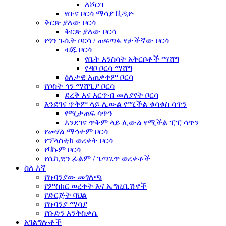
ለሾርባ
የቡና ቦርሳ ማሳያ ቪዲዮ
ቅርጽ ያለው ቦርሳ
ቅርጽ ያለው ቦርሳ
የጎን ጉሴት ቦርሳ / ጠፍጣፋ የታችኛው ቦርሳ
ብጁ ቦርሳ
የቤት እንስሳት አቅርቦቶች ማሸግ
የዳቦ ቦርሳ ማሸግ
ዕለታዊ አጠቃቀም ቦርሳ
የሶስት ጎን ማሸጊያ ቦርሳ
ደረቅ እና እርጥብ መለያየት ቦርሳ
እንደገና ጥቅም ላይ ሊውል የሚችል ቁሳቁስ ሳጥን
የሚታጠፍ ሳጥን
እንደገና ጥቅም ላይ ሊውል የሚችል ፒፒ ሳጥን
የመሃል ማኅተም ቦርሳ
የፕላስቲክ ወረቀት ቦርሳ
የቫኩም ቦርሳ
የሴኪዊን ፊልም / ጌጣጌጥ ወረቀቶች
ስለ እኛ
የኩባንያው መገለጫ
የምስክር ወረቀት እና ኤግዚቢሽኖች
የድርጅት ባህል
የኩባንያ ማሳያ
የቡድን እንቅስቃሴ
አገልግሎቶች