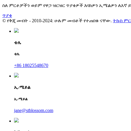
ስለ ምርቶቻችን ወይም የዋጋ ዝርዝር ጥያቄዎች እባክዎን ኢሜልዎን ለእኛ ይተ
ጥያቄ
© የቅጂ መብት - 2010-2024: ሁሉም መብቶች የተጠበቁ ናቸው.
ትኩስ ም
ቴሌ
ቴሌ
+86 18025548670
ኢ-ሜይል
ኢ-ሜይል
jane@stblossom.com