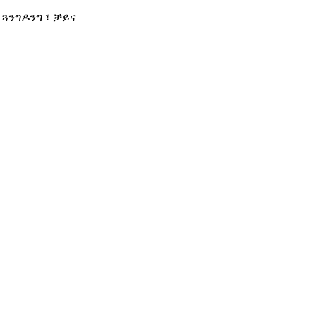
፣ ጓንግዶንግ ፣ ቻይና