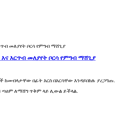
 እና እርጥብ መለያየት ቦርሳ የምግብ ማሸጊያ
ቦች ከመብላታቸው በፊት እርስ በእርሳቸው እንዳይበከሉ ያረጋግጡ.
ዩ ጣዕም ለማሸግ ጥቅም ላይ ሊውል ይችላል.