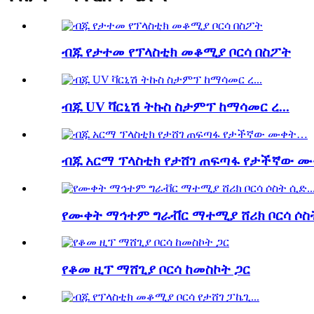
ብጁ የታተመ የፕላስቲክ መቆሚያ ቦርሳ በስፖት
ብጁ UV ቫርኒሽ ትኩስ ስታምፕ ከማሳመር ረ...
ብጁ አርማ ፕላስቲክ የታሸገ ጠፍጣፋ የታችኛው 
የሙቀት ማኅተም ግራቭር ማተሚያ ሸሪክ ቦርሳ ሶስት
የቆመ ዚፕ ማሸጊያ ቦርሳ ከመስኮት ጋር