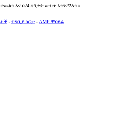
ዉልን እና በ24 ሰዓታት ውስጥ እንገናኛለን።
ርቶች
-
የጣቢያ ካርታ
-
AMP ሞባይል