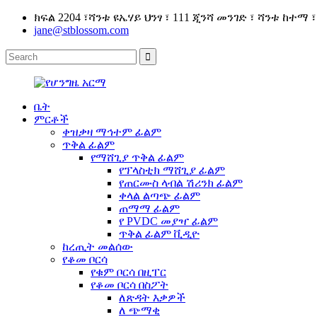
ክፍል 2204 ፣ሻንቱ ዩኤሃይ ህንፃ ፣ 111 ጂንሻ መንገድ ፣ ሻንቱ ከተማ 
jane@stblossom.com
ቤት
ምርቶች
ቀዝቃዛ ማኅተም ፊልም
ጥቅል ፊልም
የማሸጊያ ጥቅል ፊልም
የፕላስቲክ ማሸጊያ ፊልም
የጠርሙስ ላብል ሽሪንክ ፊልም
ቀላል ልጣጭ ፊልም
ጠማማ ፊልም
የ PVDC መያዣ ፊልም
ጥቅል ፊልም ቪዲዮ
ከረጢት መልሰው
የቆመ ቦርሳ
የቁም ቦርሳ በዚፐር
የቆመ ቦርሳ በስፖት
ለጽዳት እቃዎች
ለ ጭማቂ