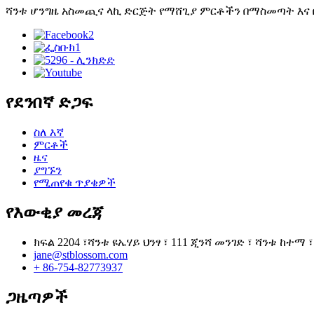
ሻንቱ ሆንግዜ አስመጪና ላኪ ድርጅት የማሸጊያ ምርቶችን በማስመጣት እና 
የደንበኛ ድጋፍ
ስለ እኛ
ምርቶች
ዜና
ያግኙን
የሚጠየቁ ጥያቄዎች
የእውቂያ መረጃ
ክፍል 2204 ፣ሻንቱ ዩኤሃይ ህንፃ ፣ 111 ጂንሻ መንገድ ፣ ሻንቱ ከተማ 
jane@stblossom.com
+ 86-754-82773937
ጋዜጣዎች