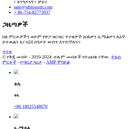
፣ ጓንግዶንግ ፣ ቻይና
jane@stblossom.com
+ 86-754-82773937
ጋዜጣዎች
ስለ ምርቶቻችን ወይም የዋጋ ዝርዝር ጥያቄዎች እባክዎን ኢሜልዎን ለእኛ
ይተዉልን እና በ24 ሰዓታት ውስጥ እንገናኛለን።
ጥያቄ
© የቅጂ መብት - 2010-2024: ሁሉም መብቶች የተጠበቁ ናቸው.
ትኩስ
ምርቶች
-
የጣቢያ ካርታ
-
AMP ሞባይል
ቴሌ
ቴሌ
+86 18025548670
ኢ-ሜይል