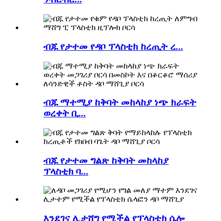
ብጁ የታተመ የዳቦ ፕላስቲክ ከረጢት ረ...
ብጁ ማተሚያ ከቅባት መከላከያ ነጭ ክራፍት
ወረቀት ቢ...
ብጁ የታተመ ግልጽ ከቅባት መከላከያ
ፕላስቲክ ባ...
እንደገና ሊታሸግ የሚችል የፕላስቲክ ሴሎ