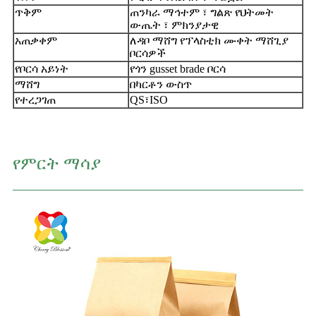
ጥቅም
ጠንካራ ማኅተም ፣ ግልጽ የህትመት
ውጤት ፣ ምክንያታዊ
አጠቃቀም
ለዳቦ ማሸግ የፕላስቲክ ሙቀት ማሸጊያ
ቦርሳዎች
የቦርሳ አይነት
የጎን gusset brade ቦርሳ
ማሸግ
በካርቶን ውስጥ
የተረጋገጠ
QS፣ISO
የምርት ማሳያ