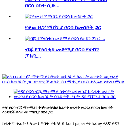
ቦርሳ ሶስት ሲድ...
የቆመ ዚፕ ማሸጊያ ቦርሳ ከመስኮት ጋር
ብጁ የፕላስቲክ መቆሚያ ቦርሳ የታሸገ
ፓኬጊ...
የዳቦ ቦርሳ ብጁ ማተሚያ ከቅባት መከላከያ ክራፍት ወረቀት መጋገሪያ ቦርሳ ከመስኮት
ሳንድዊች ቶስት ዳቦ ማሸጊያ ቦርሳ ጋር
ከፍተኛ ጥራት ካለው ከቅባት ተከላካይ kraft paper የተሰራው የእኛ የዳቦ