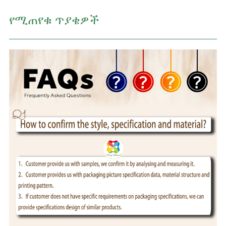
የሚጠየቁ ጥያቄዎች