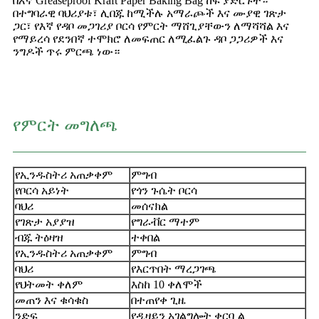
በእኛ Greaseproof Kraft Paper Baking Bag ከፍ ያድርጉት።
በተግባራዊ ባህሪያቱ፣ ሊበጁ ከሚችሉ አማራጮች እና ሙያዊ ገጽታ
ጋር፣ የእኛ የዳቦ መጋገሪያ ቦርሳ የምርት ማሸጊያቸውን ለማሻሻል እና
የማይረሳ የደንበኛ ተሞክሮ ለመፍጠር ለሚፈልጉ ዳቦ ጋጋሪዎች እና
ንግዶች ጥሩ ምርጫ ነው።
የምርት መግለጫ
የኢንዱስትሪ አጠቃቀም
ምግብ
የቦርሳ አይነት
የጎን ጉሴት ቦርሳ
ባህሪ
መሰናክል
የገጽታ አያያዝ
የግራቭር ማተም
ብጁ ትዕዛዝ
ተቀበል
የኢንዱስትሪ አጠቃቀም
ምግብ
ባህሪ
የእርጥበት ማረጋገጫ
የህትመት ቀለም
እስከ 10 ቀለሞች
መጠን እና ቁሳቁስ
በተጠየቀ ጊዜ
ንድፍ
የዲዛይን አገልግሎት ቀርቧል