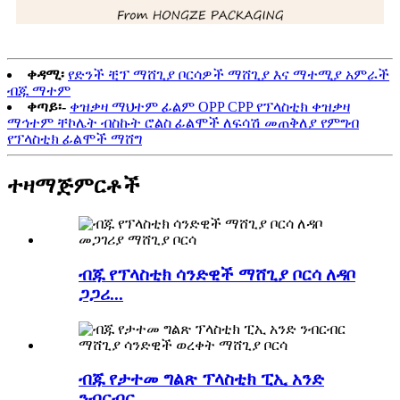
ቀዳሚ፡
የድንች ቺፕ ማሸጊያ ቦርሳዎች ማሸጊያ እና ማተሚያ አምራች
ብጁ ማተም
ቀጣይ፡-
ቀዝቃዛ ማህተም ፊልም OPP CPP የፕላስቲክ ቀዝቃዛ
ማኅተም ቸኮሌት ብስኩት ሮልስ ፊልሞች ለፍሳሽ መጠቅለያ የምግብ
የፕላስቲክ ፊልሞች ማሸግ
ተዛማጅ
ምርቶች
ብጁ የፕላስቲክ ሳንድዊች ማሸጊያ ቦርሳ ለዳቦ
ጋጋሪ...
ብጁ የታተመ ግልጽ ፕላስቲክ ፒኢ አንድ
ንብርብር...