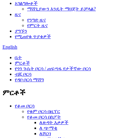
አገልግሎቶች
ማሸጊያውን እንዴት ማበጀት ይቻላል?
ዜና
የንግድ ዜና
የምርት ዜና
ያግኙን
የሚጠየቁ ጥያቄዎች
English
ቤት
ምርቶች
የጎን ጉሴት ቦርሳ / ጠፍጣፋ የታችኛው ቦርሳ
ብጁ ቦርሳ
የዳቦ ቦርሳ ማሸግ
ምርቶች
የቆመ ቦርሳ
የቁም ቦርሳ በዚፐር
የቆመ ቦርሳ በስፖት
ለጽዳት እቃዎች
ለ ጭማቂ
ለሾርባ