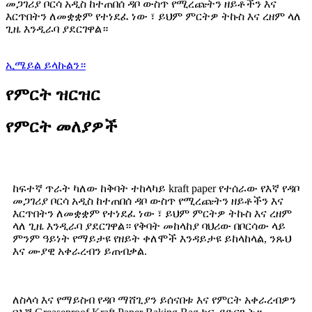
መጋገሪያ ቦርሳ አዲስ ከተጠበሰ ዳቦ ውስጥ የሚረጩትን ዘይቶችን እና
እርጥበትን ለመቋቋም የተነደፈ ነው ፣ ይህም ምርትዎ ትኩስ እና ረዘም ላለ
ጊዜ እንዲራባ ያደርገዋል።
ኢሜይል ይላኩልን።
የምርት ዝርዝር
የምርት መለያዎች
ከፍተኛ ጥራት ካለው ከቅባት ተከላካይ kraft paper የተሰራው የእኛ የዳቦ
መጋገሪያ ቦርሳ አዲስ ከተጠበሰ ዳቦ ውስጥ የሚረጩትን ዘይቶችን እና
እርጥበትን ለመቋቋም የተነደፈ ነው ፣ ይህም ምርትዎ ትኩስ እና ረዘም
ላለ ጊዜ እንዲራባ ያደርገዋል። የቅባት መከላከያ ባህሪው በቦርሳው ላይ
ምንም ዓይነት የማይታዩ የዘይት ቀለሞች እንዳይታዩ ይከላከላል, ንጹህ
እና ሙያዊ አቀራረብን ይጠብቃል.
ለስላሳ እና የማይስብ የዳቦ ማሸጊያን ይሰናበቱ እና የምርት አቀራረብዎን