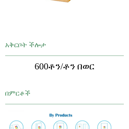
አቅርቦት ችሎታ
600
ቶን/ቶን በወር
በምርቶች