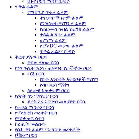
የቡና ቦርሳ ማሳያ ቪዲዮ
ጥቅል ፊልም
የማሸጊያ ጥቅል ፊልም
ቀዝቃዛ ማኅተም ፊልም
የፕላስቲክ ማሸጊያ ፊልም
የጠርሙስ ላብል ሽሪንክ ፊልም
ቀላል ልጣጭ ፊልም
ጠማማ ፊልም
የ PVDC መያዣ ፊልም
ጥቅል ፊልም ቪዲዮ
ቅርጽ ያለው ቦርሳ
ቅርጽ ያለው ቦርሳ
የጎን ጉሴት ቦርሳ / ጠፍጣፋ የታችኛው ቦርሳ
ብጁ ቦርሳ
የቤት እንስሳት አቅርቦቶች ማሸግ
የዳቦ ቦርሳ ማሸግ
ዕለታዊ አጠቃቀም ቦርሳ
የሶስት ጎን ማሸጊያ ቦርሳ
ደረቅ እና እርጥብ መለያየት ቦርሳ
የመሃል ማኅተም ቦርሳ
የፕላስቲክ ወረቀት ቦርሳ
የሚታጠፍ ሳጥን
ከረጢት መልሰው
የሴኪዊን ፊልም / ጌጣጌጥ ወረቀቶች
የቫኩም ቦርሳ