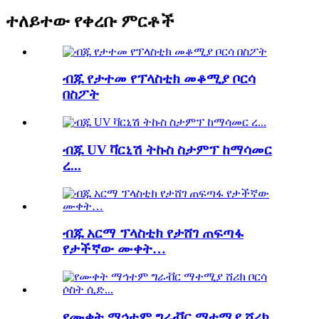
ተለይተው የቀረቡ ምርቶች
ብጁ የታተመ የፕላስቲክ መቆሚያ ቦርሳ
በስፖት
ብጁ UV ቫርኒሽ ትኩስ ስታምፕ ከማሳመር
ረ...
ብጁ አርማ ፕላስቲክ የታሸገ ጠፍጣፋ
የታችኛው ሙቀት…
የሙቀት ማኅተም ግራቭር ማተሚያ ሸሪክ