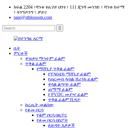
ክፍል 2204 ፣ሻንቱ ዩኤሃይ ህንፃ ፣ 111 ጂንሻ መንገድ ፣ ሻንቱ ከተማ
፣ ጓንግዶንግ ፣ ቻይና
jane@stblossom.com
ቤት
ምርቶች
ቀዝቃዛ ማኅተም ፊልም
ጥቅል ፊልም
የማሸጊያ ጥቅል ፊልም
የፕላስቲክ ማሸጊያ ፊልም
የጠርሙስ ላብል ሽሪንክ ፊልም
ቀላል ልጣጭ ፊልም
ጠማማ ፊልም
የ PVDC መያዣ ፊልም
ጥቅል ፊልም ቪዲዮ
ከረጢት መልሰው
የቆመ ቦርሳ
የቁም ቦርሳ በዚፐር
የቆመ ቦርሳ በስፖት
ለጽዳት እቃዎች