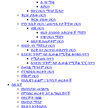
ለ ጭማቂ
ለሾርባ
የቡና ቦርሳ ማሳያ ቪዲዮ
ቅርጽ ያለው ቦርሳ
ቅርጽ ያለው ቦርሳ
የጎን ጉሴት ቦርሳ / ጠፍጣፋ የታችኛው ቦርሳ
ብጁ ቦርሳ
የቤት እንስሳት አቅርቦቶች ማሸግ
የዳቦ ቦርሳ ማሸግ
ዕለታዊ አጠቃቀም ቦርሳ
የሶስት ጎን ማሸጊያ ቦርሳ
ደረቅ እና እርጥብ መለያየት ቦርሳ
እንደገና ጥቅም ላይ ሊውል የሚችል ቁሳቁስ ሳጥን
የሚታጠፍ ሳጥን
እንደገና ጥቅም ላይ ሊውል የሚችል ፒፒ ሳጥን
የመሃል ማኅተም ቦርሳ
የፕላስቲክ ወረቀት ቦርሳ
የቫኩም ቦርሳ
የሴኪዊን ፊልም / ጌጣጌጥ ወረቀቶች
ስለ እኛ
የኩባንያው መገለጫ
የምስክር ወረቀት እና ኤግዚቢሽኖች
የድርጅት ባህል
የኩባንያ ማሳያ
የቡድን እንቅስቃሴ