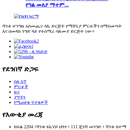
የግል መለያ ማተም...
ሻንቱ ሆንግዜ አስመጪና ላኪ ድርጅት የማሸጊያ ምርቶችን በማስመጣት
እና በመላክ ንግድ ላይ የተሰማራ ባለሙያ ድርጅት ነው።
የደንበኛ ድጋፍ
ስለ እኛ
ምርቶች
ዜና
ያግኙን
የሚጠየቁ ጥያቄዎች
የእውቂያ መረጃ
ክፍል 2204 ፣ሻንቱ ዩኤሃይ ህንፃ ፣ 111 ጂንሻ መንገድ ፣ ሻንቱ ከተማ