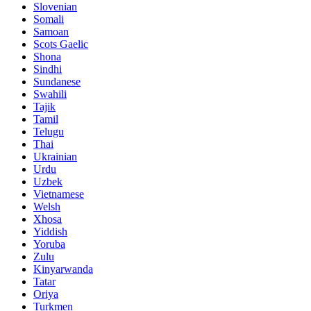
Slovenian
Somali
Samoan
Scots Gaelic
Shona
Sindhi
Sundanese
Swahili
Tajik
Tamil
Telugu
Thai
Ukrainian
Urdu
Uzbek
Vietnamese
Welsh
Xhosa
Yiddish
Yoruba
Zulu
Kinyarwanda
Tatar
Oriya
Turkmen