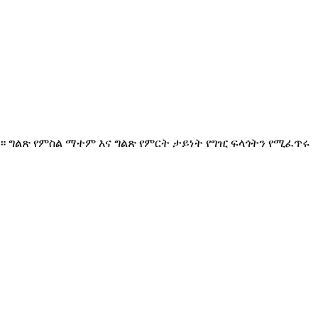
። ግልጽ የምስል ማተም እና ግልጽ የምርት ታይነት የግዢ ፍላጎትን የሚፈጥሩ