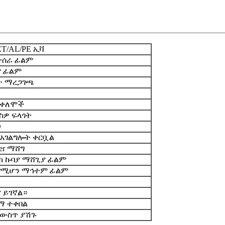
ET/AL/PE ኢቫ
ተሰራ ፊልም
ያ ፊልም
ት ማረጋገጫ
0 ቀለሞች
ርስዎ ፍላጎት
O
 አገልግሎት ቀርቧል
ver ማሸግ
ክ ኩባያ ማሸጊያ ፊልም
 የሚሆን ማኅተም ፊልም
ና ይገኛል።
ማ ተቀበል
 ውስጥ ያሽጉ