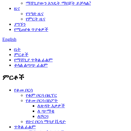
ማሸጊያውን እንዴት ማበጀት ይቻላል?
ዜና
የንግድ ዜና
የምርት ዜና
ያግኙን
የሚጠየቁ ጥያቄዎች
English
ቤት
ምርቶች
የማሸጊያ ጥቅል ፊልም
ቀላል ልጣጭ ፊልም
ምርቶች
የቆመ ቦርሳ
የቁም ቦርሳ በዚፐር
የቆመ ቦርሳ በስፖት
ለጽዳት እቃዎች
ለ ጭማቂ
ለሾርባ
የቡና ቦርሳ ማሳያ ቪዲዮ
ጥቅል ፊልም