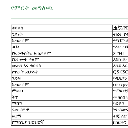
የምርት መግለጫ
ቁሳቁስ
压纹
/P
ዓይነት
ብረት የ
አጠቃቀም
የማሸጊ
ባህሪ
የእርጥበ
የኢንዱስትሪ አጠቃቀም
ምግብ
የህትመት ቀለም
እስከ 1
መጠን እና ቁሳቁስ
እንደ እ
የጥራት ደህንነት
QS፣IS
ንድፍ
የዲዛይን
አጠቃቀም
cuo cp
ምድብ
የፕላስቲ
ቅጥ
መክሰስ
ማሸግ
ካርቶን
ናሙናዎች
ነፃ ናሙ
አርማ
ብጁ አር
የማሸጊያ ዝርዝሮች
በካርቶን