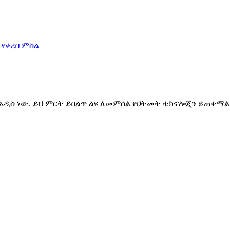
አዲስ ነው. ይህ ምርት ይበልጥ ልዩ ለመምሰል የህትመት ቴክኖሎጂን ይጠቀማል