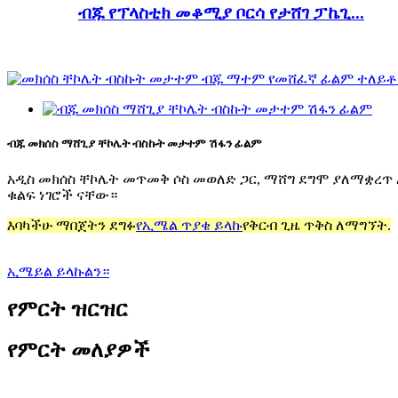
ብጁ የፕላስቲክ መቆሚያ ቦርሳ የታሸገ ፓኬጊ...
ብጁ መክሰስ ማሸጊያ ቸኮሌት ብስኩት መታተም ሽፋን ፊልም
አዲስ መክሰስ ቸኮሌት መጥመቅ ሶስ መወለድ ጋር, ማሸግ ደግሞ ያለማቋረጥ 
ቁልፍ ነገሮች ናቸው።
እባካችሁ ማበጀትን ደግፉ
የኢሜል ጥያቄ ይላኩ
የቅርብ ጊዜ ጥቅስ ለማግኘት.
ኢሜይል ይላኩልን።
የምርት ዝርዝር
የምርት መለያዎች