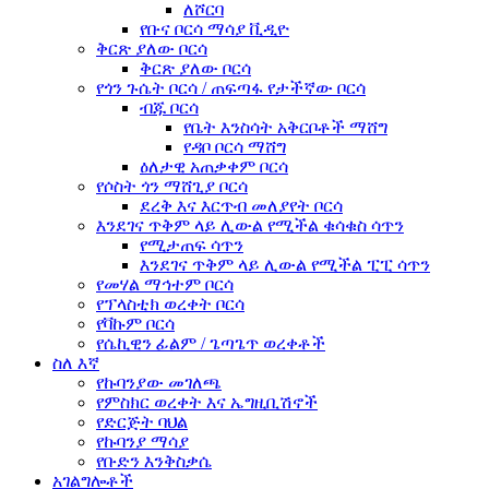
ለሾርባ
የቡና ቦርሳ ማሳያ ቪዲዮ
ቅርጽ ያለው ቦርሳ
ቅርጽ ያለው ቦርሳ
የጎን ጉሴት ቦርሳ / ጠፍጣፋ የታችኛው ቦርሳ
ብጁ ቦርሳ
የቤት እንስሳት አቅርቦቶች ማሸግ
የዳቦ ቦርሳ ማሸግ
ዕለታዊ አጠቃቀም ቦርሳ
የሶስት ጎን ማሸጊያ ቦርሳ
ደረቅ እና እርጥብ መለያየት ቦርሳ
እንደገና ጥቅም ላይ ሊውል የሚችል ቁሳቁስ ሳጥን
የሚታጠፍ ሳጥን
እንደገና ጥቅም ላይ ሊውል የሚችል ፒፒ ሳጥን
የመሃል ማኅተም ቦርሳ
የፕላስቲክ ወረቀት ቦርሳ
የቫኩም ቦርሳ
የሴኪዊን ፊልም / ጌጣጌጥ ወረቀቶች
ስለ እኛ
የኩባንያው መገለጫ
የምስክር ወረቀት እና ኤግዚቢሽኖች
የድርጅት ባህል
የኩባንያ ማሳያ
የቡድን እንቅስቃሴ
አገልግሎቶች