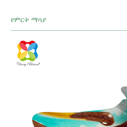
የምርት ማሳያ