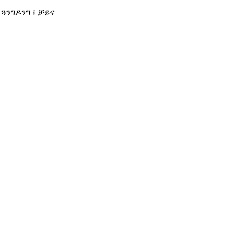
፣ ጓንግዶንግ ፣ ቻይና