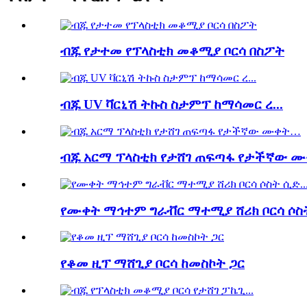
ብጁ የታተመ የፕላስቲክ መቆሚያ ቦርሳ በስፖት
ብጁ UV ቫርኒሽ ትኩስ ስታምፕ ከማሳመር ረ...
ብጁ አርማ ፕላስቲክ የታሸገ ጠፍጣፋ የታችኛው 
የሙቀት ማኅተም ግራቭር ማተሚያ ሸሪክ ቦርሳ ሶስት
የቆመ ዚፕ ማሸጊያ ቦርሳ ከመስኮት ጋር