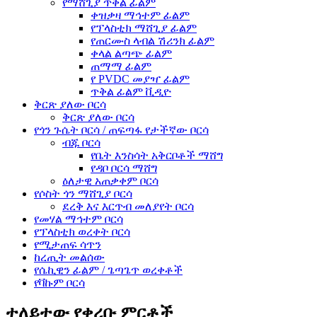
የማሸጊያ ጥቅል ፊልም
ቀዝቃዛ ማኅተም ፊልም
የፕላስቲክ ማሸጊያ ፊልም
የጠርሙስ ላብል ሽሪንክ ፊልም
ቀላል ልጣጭ ፊልም
ጠማማ ፊልም
የ PVDC መያዣ ፊልም
ጥቅል ፊልም ቪዲዮ
ቅርጽ ያለው ቦርሳ
ቅርጽ ያለው ቦርሳ
የጎን ጉሴት ቦርሳ / ጠፍጣፋ የታችኛው ቦርሳ
ብጁ ቦርሳ
የቤት እንስሳት አቅርቦቶች ማሸግ
የዳቦ ቦርሳ ማሸግ
ዕለታዊ አጠቃቀም ቦርሳ
የሶስት ጎን ማሸጊያ ቦርሳ
ደረቅ እና እርጥብ መለያየት ቦርሳ
የመሃል ማኅተም ቦርሳ
የፕላስቲክ ወረቀት ቦርሳ
የሚታጠፍ ሳጥን
ከረጢት መልሰው
የሴኪዊን ፊልም / ጌጣጌጥ ወረቀቶች
የቫኩም ቦርሳ
ተለይተው የቀረቡ ምርቶች