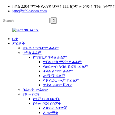
ክፍል 2204 ፣ሻንቱ ዩኤሃይ ህንፃ ፣ 111 ጂንሻ መንገድ ፣ ሻንቱ ከተማ 
jane@stblossom.com
ቤት
ምርቶች
ቀዝቃዛ ማኅተም ፊልም
ጥቅል ፊልም
የማሸጊያ ጥቅል ፊልም
የፕላስቲክ ማሸጊያ ፊልም
የጠርሙስ ላብል ሽሪንክ ፊልም
ቀላል ልጣጭ ፊልም
ጠማማ ፊልም
የ PVDC መያዣ ፊልም
ጥቅል ፊልም ቪዲዮ
ከረጢት መልሰው
የቆመ ቦርሳ
የቁም ቦርሳ በዚፐር
የቆመ ቦርሳ በስፖት
ለጽዳት እቃዎች
ለ ጭማቂ